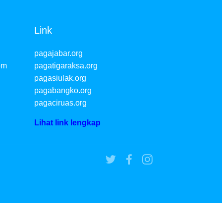
Link
pagajabar.org
om
pagatigaraksa.org
pagasiulak.org
pagabangko.org
pagaciruas.org
Lihat link lengkap