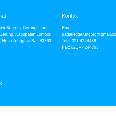
mat
Kontak
atot Subroto, Gerung Utara,
Email:
 Gerung, Kabupaten Lombok
pagakecgerungorg@gmail.c
, Nusa Tenggara Bar. 83363
Telp: 021 4244486
Fax: 021 – 4244795
ed