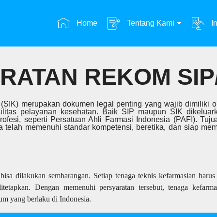
Home
Tentang Kami
In
RATAN REKOM SIP/
rja (SIK) merupakan dokumen legal penting yang wajib dimiliki
silitas pelayanan kesehatan. Baik SIP maupun SIK dikelua
ofesi, seperti Persatuan Ahli Farmasi Indonesia (PAFI). Tuju
 telah memenuhi standar kompetensi, beretika, dan siap memb
isa dilakukan sembarangan. Setiap tenaga teknis kefarmasian harus 
ditetapkan. Dengan memenuhi persyaratan tersebut, tenaga kefarmas
um yang berlaku di Indonesia.