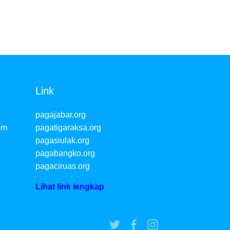
Link
pagajabar.org
om
pagatigaraksa.org
pagasiulak.org
pagabangko.org
pagaciruas.org
Lihat link lengkap