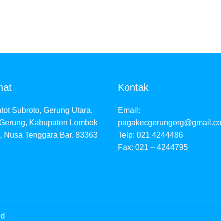
mat
Kontak
atot Subroto, Gerung Utara,
Email:
 Gerung, Kabupaten Lombok
pagakecgerungorg@gmail.c
, Nusa Tenggara Bar. 83363
Telp: 021 4244486
Fax: 021 – 4244795
ed