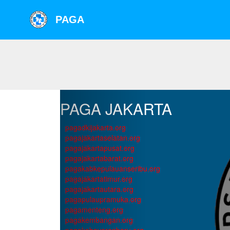
PAGA
PAGA JAKARTA
pagadkijakarta.org
pagajakartaselatan.org
pagajakartapusat.org
pagajakartabarat.org
pagakabkepulauanseribu.org
pagajakartatimur.org
pagajakartautara.org
pagapulaupramuka.org
pagamenteng.org
pagakembangan.org