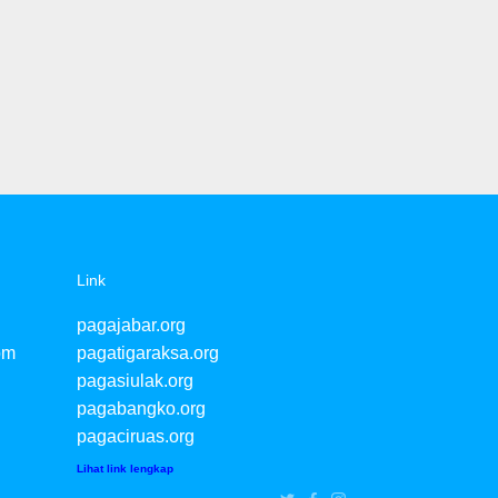
Link
pagajabar.org
om
pagatigaraksa.org
pagasiulak.org
pagabangko.org
pagaciruas.org
Lihat link lengkap