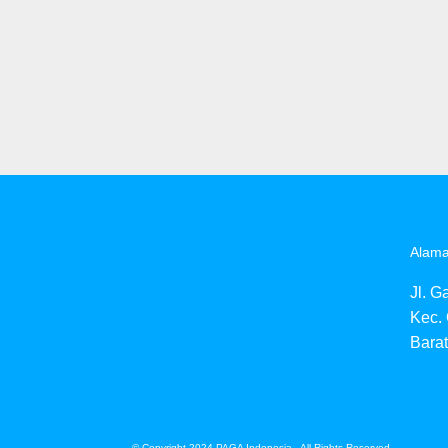
Alama
Jl. G
Kec.
Barat
© Copyright 2024 PAGA Indonesia - All Rights Reserved