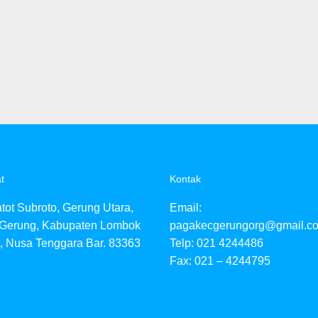
t
Kontak
atot Subroto, Gerung Utara,
Email:
 Gerung, Kabupaten Lombok
pagakecgerungorg@gmail.c
, Nusa Tenggara Bar. 83363
Telp: 021 4244486
Fax: 021 – 4244795